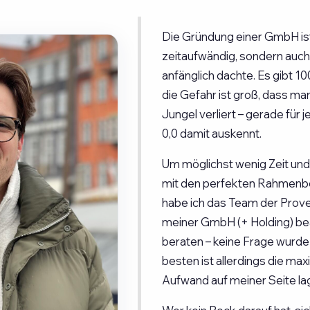
Die Gründung einer GmbH ist
zeitaufwändig, sondern auch 
anfänglich dachte. Es gibt 1
die Gefahr ist groß, dass ma
Jungel verliert – gerade für 
0,0 damit auskennt.
Um möglichst wenig Zeit und
mit den perfekten Rahmenbe
habe ich das Team der Prove
meiner GmbH (+ Holding) bea
beraten – keine Frage wurde
besten ist allerdings die max
Aufwand auf meiner Seite lag 