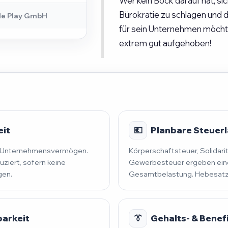
Wer kein Bock darauf hat, si
Bürokratie zu schlagen und
le Play GmbH
für sein Unternehmen möchte,
extrem gut aufgehoben!
eit
💶
Planbare Steuerla
nd Unternehmensvermögen.
Körperschaftsteuer, Solidari
uziert, sofern keine
Gewerbesteuer ergeben eine
gen.
Gesamtbelastung. Hebesatz 
barkeit
👔
Gehalts- & Benef