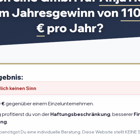
em Jahresgewinn von
11
€
pro Jahr?
gebnis:
ich keinen Sinn
 €
gegenüber einem Einzelunternehmen.
profitierst du von der
Haftungsbeschränkung
, besserer
Fi
ung
.
benötigst Du eine individuelle Beratung. Diese Website stellt KEINE 