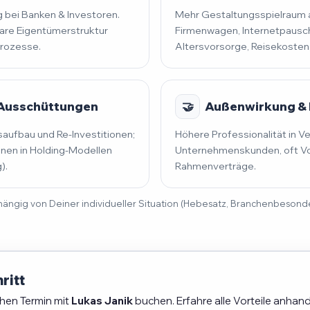
 bei Banken & Investoren.
Mehr Gestaltungsspielraum al
lare Eigentümerstruktur
Firmenwagen, Internetpausch
prozesse.
Altersvorsorge, Reisekosten
 Ausschüttungen
🤝
Außenwirkung & 
saufbau und Re-Investitionen;
Höhere Professionalität in V
en in Holding-Modellen
Unternehmenskunden, oft Vo
).
Rahmenverträge.
 abhängig von Deiner individueller Situation (Hebesatz, Branchenbeson
ritt
chen Termin mit
Lukas Janik
buchen. Erfahre alle Vorteile anhand