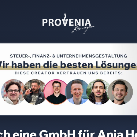
ich eine GmbH für
Anja H