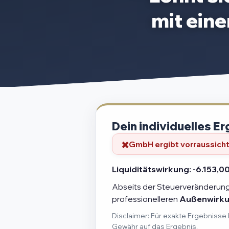
mit ein
Dein individuelles Er
GmbH ergibt vorraussichtl
Liquiditätswirkung:
-6.153,00
Abseits der Steuerveränderung 
professionelleren
Außenwirk
Disclaimer: Für exakte Ergebnisse 
Gewähr auf das Ergebnis.