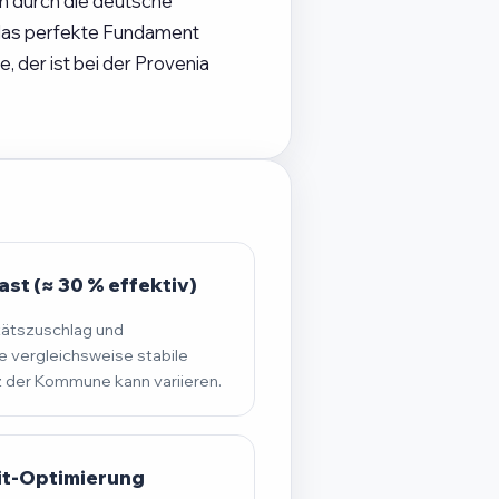
ch durch die deutsche
 das perfekte Fundament
 der ist bei der Provenia
st (≈ 30 % effektiv)
tätszuschlag und
 vergleichsweise stabile
der Kommune kann variieren.
it-Optimierung