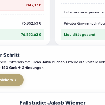
33.147,37 €
Unternehmensgewinn na
76.852,63 €
Privater Gewinn nach Ab
76.852,63 €
Liquidität gesamt
r Schritt
chen Ersttermin mit
Lukas Janik
buchen. Erfahre alle Vorteile an
r
150 GmbH-Gründungen
.
 sichern
Fallstudie: Jakob Wiemer