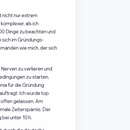
 nicht nur extrem
komplexer, als ich
000 Dinge zu beachten und
n sich im Gründungs-
jemanden wie mich, der sich
 Nerven zu verlieren und
dingungen zu starten,
nia für die Gründung
uftragt. Ich wurde top
 offen gelassen. Am
imale Zeitersparnis. Der
bei unter 10 h.