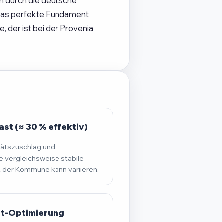
ch durch die deutsche
 das perfekte Fundament
 der ist bei der Provenia
st (≈ 30 % effektiv)
tätszuschlag und
 vergleichsweise stabile
der Kommune kann variieren.
it-Optimierung