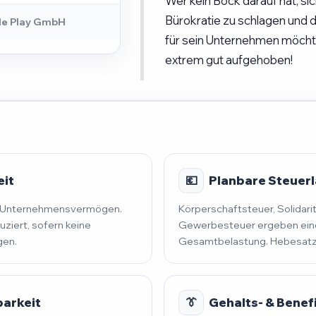
Wer kein Bock darauf hat, si
Bürokratie zu schlagen und
le Play GmbH
für sein Unternehmen möchte,
extrem gut aufgehoben!
eit
💶
Planbare Steuerla
nd Unternehmensvermögen.
Körperschaftsteuer, Solidari
uziert, sofern keine
Gewerbesteuer ergeben eine
gen.
Gesamtbelastung. Hebesatz 
barkeit
👔
Gehalts- & Benef