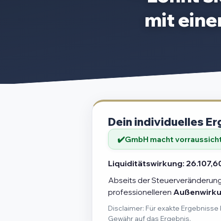
mit ein
Dein individuelles Er
GmbH macht vorraussichtl
Liquiditätswirkung:
26.107,6
Abseits der Steuerveränderung 
professionelleren
Außenwirk
Disclaimer: Für exakte Ergebnisse 
Gewähr auf das Ergebnis.