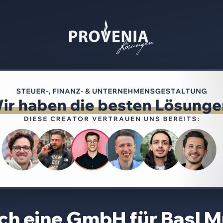
ich eine GmbH für
Basl 