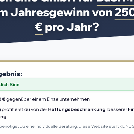
em Jahresgewinn von
25
€
pro Jahr?
gebnis:
ich Sinn
0 €
gegenüber einem Einzelunternehmen.
profitierst du von der
Haftungsbeschränkung
, besserer
Fi
ung
.
benötigst Du eine individuelle Beratung. Diese Website stellt KEINE 