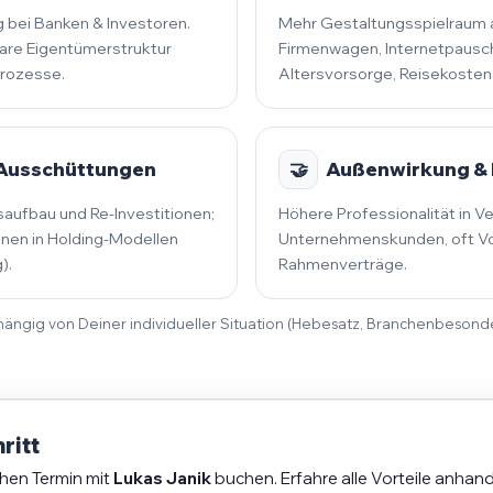
 bei Banken & Investoren.
Mehr Gestaltungsspielraum al
lare Eigentümerstruktur
Firmenwagen, Internetpausch
prozesse.
Altersvorsorge, Reisekosten
 Ausschüttungen
🤝
Außenwirkung & 
saufbau und Re-Investitionen;
Höhere Professionalität in V
en in Holding-Modellen
Unternehmenskunden, oft Vo
).
Rahmenverträge.
 abhängig von Deiner individueller Situation (Hebesatz, Branchenbeson
ritt
chen Termin mit
Lukas Janik
buchen. Erfahre alle Vorteile anhand