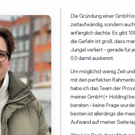
Die Gründung einer GmbH ist
zeitaufwändig, sondern auch 
anfänglich dachte. Es gibt 1
die Gefahr ist groß, dass ma
Jungel verliert – gerade für 
0,0 damit auskennt.
Um möglichst wenig Zeit und
mit den perfekten Rahmenbe
habe ich das Team der Prove
meiner GmbH (+ Holding) bea
beraten – keine Frage wurde
besten ist allerdings die max
Aufwand auf meiner Seite lag 