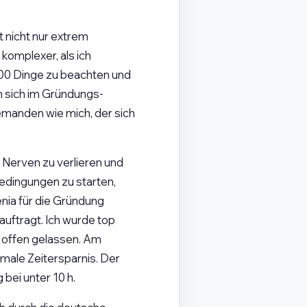
 nicht nur extrem
komplexer, als ich
000 Dinge zu beachten und
n sich im Gründungs-
jemanden wie mich, der sich
 Nerven zu verlieren und
dingungen zu starten,
nia für die Gründung
uftragt. Ich wurde top
 offen gelassen. Am
imale Zeitersparnis. Der
bei unter 10 h.