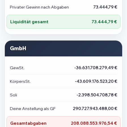
Privater Gewinn nach Abgaben
73.444,79 €
Liquidität gesamt
73.444,79 €
GmbH
GewSt.
-36.631.708.279,49 €
KörpersSt.
-43.609.176.523,20 €
Soli
-2.398.504.708,78 €
Deine Anstellung als GF
290.727.943.488,00 €
Gesamtabgaben
208.088.553.976,54 €