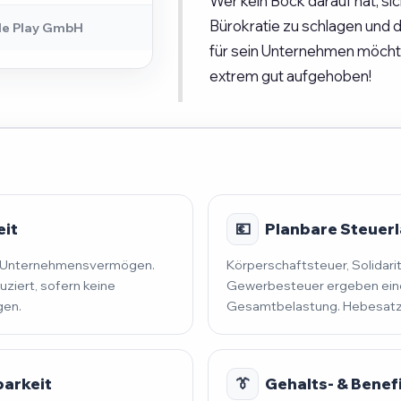
Wer kein Bock darauf hat, si
Bürokratie zu schlagen und
le Play GmbH
für sein Unternehmen möchte,
extrem gut aufgehoben!
eit
💶
Planbare Steuerla
nd Unternehmensvermögen.
Körperschaftsteuer, Solidari
uziert, sofern keine
Gewerbesteuer ergeben eine
gen.
Gesamtbelastung. Hebesatz 
barkeit
👔
Gehalts- & Benef