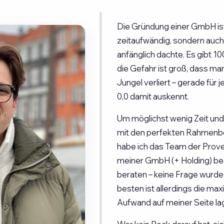
Die Gründung einer GmbH ist
zeitaufwändig, sondern auch 
anfänglich dachte. Es gibt 1
die Gefahr ist groß, dass ma
Jungel verliert – gerade für 
0,0 damit auskennt.
Um möglichst wenig Zeit und
mit den perfekten Rahmenbe
habe ich das Team der Prove
meiner GmbH (+ Holding) bea
beraten – keine Frage wurde
besten ist allerdings die max
Aufwand auf meiner Seite lag 