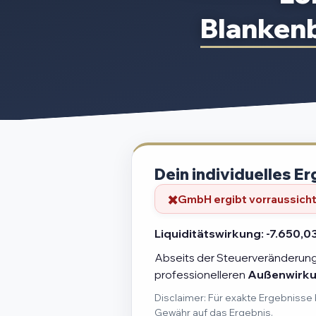
Blanken
Dein individuelles Er
GmbH ergibt vorraussichtl
Liquiditätswirkung:
-7.650,0
Abseits der Steuerveränderung 
professionelleren
Außenwirk
Disclaimer: Für exakte Ergebnisse 
Gewähr auf das Ergebnis.