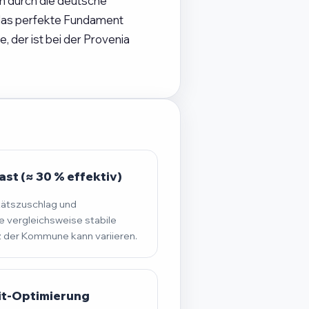
ch durch die deutsche
 das perfekte Fundament
 der ist bei der Provenia
st (≈ 30 % effektiv)
tätszuschlag und
 vergleichsweise stabile
der Kommune kann variieren.
it-Optimierung