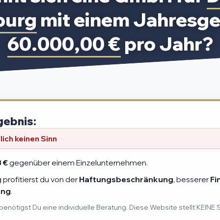
burg
mit einem Jahresge
60.000,00 €
pro Jahr?
gebnis:
ich keinen Sinn
3 €
gegenüber einem Einzelunternehmen.
profitierst du von der
Haftungsbeschränkung
, besserer
Fi
ung
.
benötigst Du eine individuelle Beratung. Diese Website stellt KEINE 