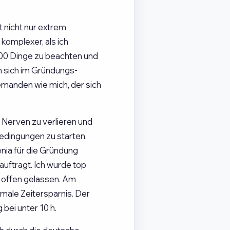
 nicht nur extrem
komplexer, als ich
000 Dinge zu beachten und
n sich im Gründungs-
jemanden wie mich, der sich
 Nerven zu verlieren und
dingungen zu starten,
nia für die Gründung
uftragt. Ich wurde top
 offen gelassen. Am
imale Zeitersparnis. Der
bei unter 10 h.