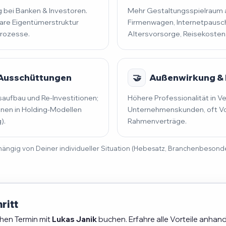
 bei Banken & Investoren.
Mehr Gestaltungsspielraum al
lare Eigentümerstruktur
Firmenwagen, Internetpausch
prozesse.
Altersvorsorge, Reisekosten
 Ausschüttungen
🤝
Außenwirkung & 
saufbau und Re-Investitionen;
Höhere Professionalität in V
en in Holding-Modellen
Unternehmenskunden, oft Vo
).
Rahmenverträge.
 abhängig von Deiner individueller Situation (Hebesatz, Branchenbeson
ritt
chen Termin mit
Lukas Janik
buchen. Erfahre alle Vorteile anhand