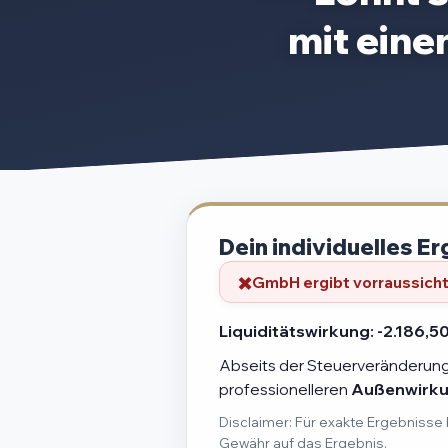
mit ein
Dein individuelles Er
GmbH ergibt vorraussichtl
Liquiditätswirkung:
-2.186,50
Abseits der Steuerveränderung 
professionelleren
Außenwirk
Disclaimer: Für exakte Ergebnisse 
Gewähr auf das Ergebnis.