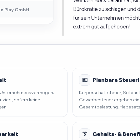
Wer kein Bock darauf hat, si
Bürokratie zu schlagen und
le Play GmbH
für sein Unternehmen möchte,
extrem gut aufgehoben!
eit
💶
Planbare Steuerla
nd Unternehmensvermögen.
Körperschaftsteuer, Solidari
uziert, sofern keine
Gewerbesteuer ergeben eine
gen.
Gesamtbelastung. Hebesatz 
barkeit
👔
Gehalts- & Benef