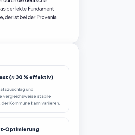
ch durch die deutsche
 das perfekte Fundament
 der ist bei der Provenia
st (≈ 30 % effektiv)
tätszuschlag und
 vergleichsweise stabile
der Kommune kann variieren.
it-Optimierung