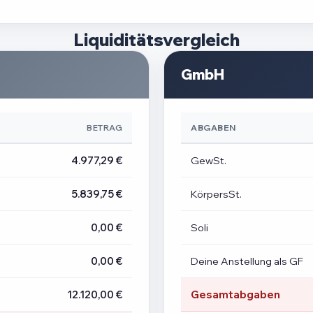
Liquiditätsvergleich
GmbH
BETRAG
ABGABEN
4.977,29 €
GewSt.
5.839,75 €
KörpersSt.
0,00 €
Soli
0,00 €
Deine Anstellung als GF
12.120,00 €
Gesamtabgaben