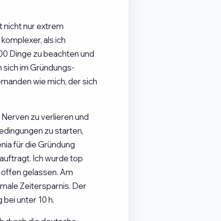
 nicht nur extrem
komplexer, als ich
000 Dinge zu beachten und
n sich im Gründungs-
jemanden wie mich, der sich
 Nerven zu verlieren und
dingungen zu starten,
nia für die Gründung
uftragt. Ich wurde top
 offen gelassen. Am
imale Zeitersparnis. Der
bei unter 10 h.