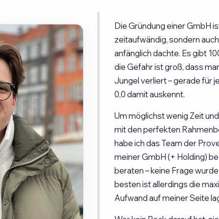
Die Gründung einer GmbH ist
zeitaufwändig, sondern auch 
anfänglich dachte. Es gibt 1
die Gefahr ist groß, dass ma
Jungel verliert – gerade für 
0,0 damit auskennt.
Um möglichst wenig Zeit und
mit den perfekten Rahmenbe
habe ich das Team der Prove
meiner GmbH (+ Holding) bea
beraten – keine Frage wurde
besten ist allerdings die max
Aufwand auf meiner Seite lag 