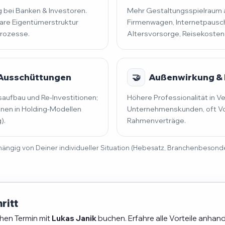
 bei Banken & Investoren.
Mehr Gestaltungsspielraum al
lare Eigentümerstruktur
Firmenwagen, Internetpausch
prozesse.
Altersvorsorge, Reisekosten
 Ausschüttungen
🤝
Außenwirkung & 
saufbau und Re-Investitionen;
Höhere Professionalität in V
en in Holding-Modellen
Unternehmenskunden, oft Vo
).
Rahmenverträge.
 abhängig von Deiner individueller Situation (Hebesatz, Branchenbeson
ritt
chen Termin mit
Lukas Janik
buchen. Erfahre alle Vorteile anhand