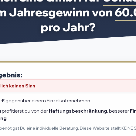
em Jahresgewinn von
60.
pro Jahr?
gebnis:
ich keinen Sinn
 €
gegenüber einem Einzelunternehmen.
profitierst du von der
Haftungsbeschränkung
, besserer
Fi
ung
.
benötigst Du eine individuelle Beratung. Diese Website stellt KEINE 