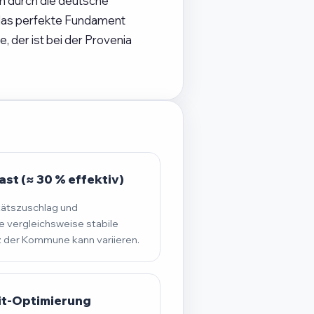
ch durch die deutsche
 das perfekte Fundament
 der ist bei der Provenia
st (≈ 30 % effektiv)
tätszuschlag und
 vergleichsweise stabile
der Kommune kann variieren.
it-Optimierung