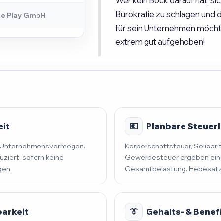
Wer kein Bock darauf hat, si
Bürokratie zu schlagen und
le Play GmbH
für sein Unternehmen möchte,
extrem gut aufgehoben!
eit
💶
Planbare Steuerla
nd Unternehmensvermögen.
Körperschaftsteuer, Solidari
uziert, sofern keine
Gewerbesteuer ergeben eine
gen.
Gesamtbelastung. Hebesatz 
barkeit
👔
Gehalts- & Benef