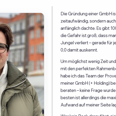
Die Gründung einer GmbH ist
zeitaufwändig, sondern auch 
anfänglich dachte. Es gibt 1
die Gefahr ist groß, dass ma
Jungel verliert – gerade für 
0,0 damit auskennt.
Um möglichst wenig Zeit und
mit den perfekten Rahmenbe
habe ich das Team der Prove
meiner GmbH (+ Holding) bea
beraten – keine Frage wurde
besten ist allerdings die max
Aufwand auf meiner Seite lag 