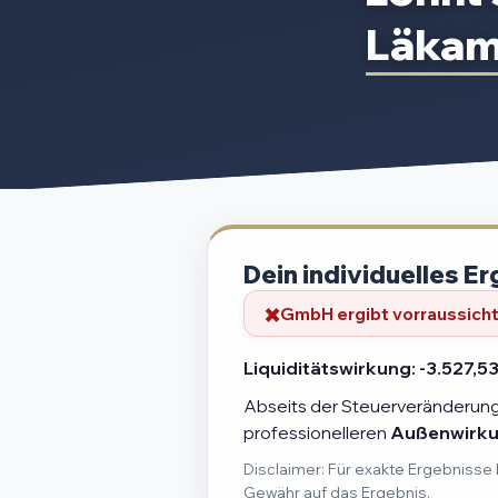
Läka
Dein individuelles Er
GmbH ergibt vorraussichtl
Liquiditätswirkung:
-3.527,53
Abseits der Steuerveränderung 
professionelleren
Außenwirk
Disclaimer: Für exakte Ergebnisse 
Gewähr auf das Ergebnis.