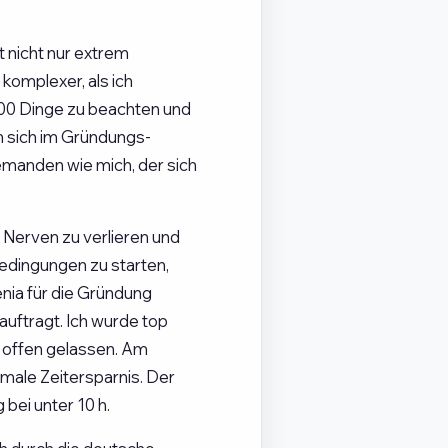
 nicht nur extrem
komplexer, als ich
000 Dinge zu beachten und
n sich im Gründungs-
jemanden wie mich, der sich
 Nerven zu verlieren und
dingungen zu starten,
nia für die Gründung
uftragt. Ich wurde top
 offen gelassen. Am
imale Zeitersparnis. Der
bei unter 10 h.