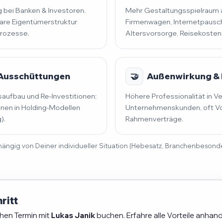
 bei Banken & Investoren.
Mehr Gestaltungsspielraum al
lare Eigentümerstruktur
Firmenwagen, Internetpausch
prozesse.
Altersvorsorge, Reisekosten
 Ausschüttungen
🤝
Außenwirkung & 
saufbau und Re-Investitionen;
Höhere Professionalität in V
en in Holding-Modellen
Unternehmenskunden, oft Vo
).
Rahmenverträge.
 abhängig von Deiner individueller Situation (Hebesatz, Branchenbeson
ritt
chen Termin mit
Lukas Janik
buchen. Erfahre alle Vorteile anhand