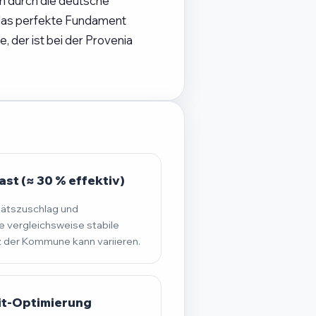
ch durch die deutsche
 das perfekte Fundament
 der ist bei der Provenia
st (≈ 30 % effektiv)
tätszuschlag und
 vergleichsweise stabile
der Kommune kann variieren.
it-Optimierung