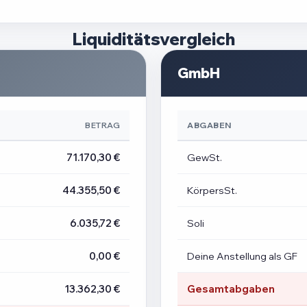
Liquiditätsvergleich
GmbH
BETRAG
ABGABEN
71.170,30 €
GewSt.
44.355,50 €
KörpersSt.
6.035,72 €
Soli
0,00 €
Deine Anstellung als GF
13.362,30 €
Gesamtabgaben