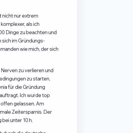
 nicht nur extrem
komplexer, als ich
000 Dinge zu beachten und
n sich im Gründungs-
jemanden wie mich, der sich
 Nerven zu verlieren und
dingungen zu starten,
nia für die Gründung
uftragt. Ich wurde top
 offen gelassen. Am
imale Zeitersparnis. Der
bei unter 10 h.