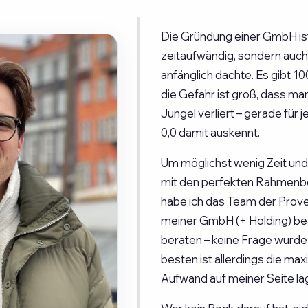
Die Gründung einer GmbH ist
zeitaufwändig, sondern auch 
anfänglich dachte. Es gibt 1
die Gefahr ist groß, dass ma
Jungel verliert – gerade für 
0,0 damit auskennt.
Um möglichst wenig Zeit und
mit den perfekten Rahmenbe
habe ich das Team der Prove
meiner GmbH (+ Holding) bea
beraten – keine Frage wurde
besten ist allerdings die max
Aufwand auf meiner Seite lag 