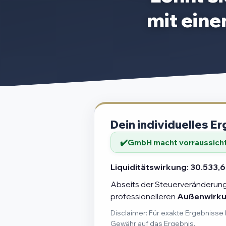
mit ein
Dein individuelles Er
GmbH macht vorraussichtl
Liquiditätswirkung:
30.533,6
Abseits der Steuerveränderung 
professionelleren
Außenwirk
Disclaimer: Für exakte Ergebnisse 
Gewähr auf das Ergebnis.