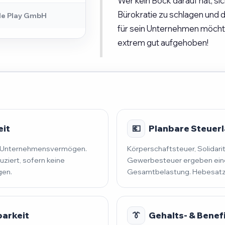
Wer kein Bock darauf hat, si
Bürokratie zu schlagen und
le Play GmbH
für sein Unternehmen möchte,
extrem gut aufgehoben!
eit
💶
Planbare Steuerla
nd Unternehmensvermögen.
Körperschaftsteuer, Solidari
uziert, sofern keine
Gewerbesteuer ergeben eine
gen.
Gesamtbelastung. Hebesatz 
barkeit
👔
Gehalts- & Benef