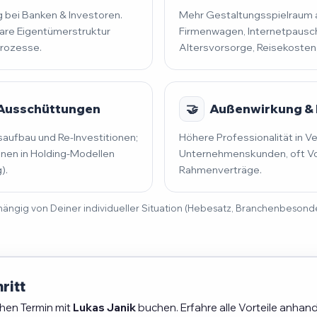
 bei Banken & Investoren.
Mehr Gestaltungsspielraum al
lare Eigentümerstruktur
Firmenwagen, Internetpausch
prozesse.
Altersvorsorge, Reisekosten
 Ausschüttungen
🤝
Außenwirkung & 
saufbau und Re-Investitionen;
Höhere Professionalität in V
en in Holding-Modellen
Unternehmenskunden, oft Vo
).
Rahmenverträge.
 abhängig von Deiner individueller Situation (Hebesatz, Branchenbeson
ritt
chen Termin mit
Lukas Janik
buchen. Erfahre alle Vorteile anhand