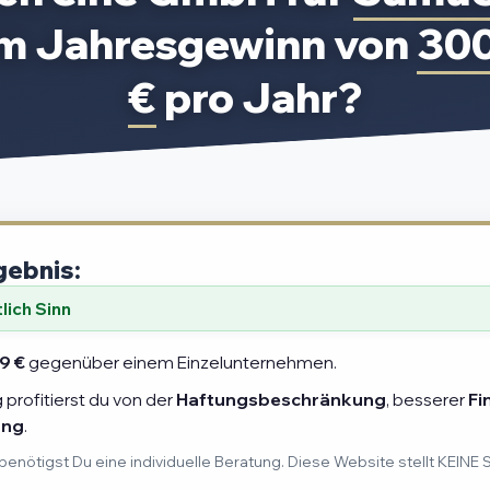
em Jahresgewinn von
30
€
pro Jahr?
gebnis:
ich Sinn
9 €
gegenüber einem Einzelunternehmen.
profitierst du von der
Haftungsbeschränkung
, besserer
Fi
ung
.
benötigst Du eine individuelle Beratung. Diese Website stellt KEINE 