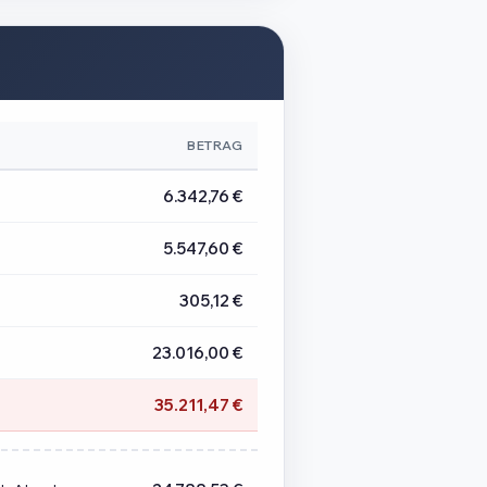
BETRAG
6.342,76 €
5.547,60 €
305,12 €
23.016,00 €
35.211,47 €