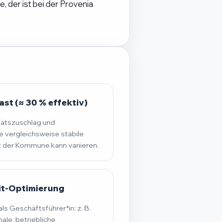
 der ist bei der Provenia
st (≈ 30 % effektiv)
tätszuschlag und
 vergleichsweise stabile
der Kommune kann variieren.
it-Optimierung
s Geschäftsführer*in: z. B.
ale, betriebliche