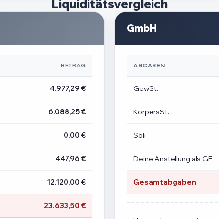
Liquiditätsvergleich
GmbH
BETRAG
ABGABEN
4.977,29 €
GewSt.
6.088,25 €
KörpersSt.
0,00 €
Soli
447,96 €
Deine Anstellung als GF
12.120,00 €
Gesamtabgaben
23.633,50 €