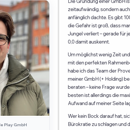
Die Gründung einer GmbH ist
zeitaufwändig, sondern auch 
anfänglich dachte. Es gibt 1
die Gefahr ist groß, dass ma
Jungel verliert – gerade für 
0,0 damit auskennt.
Um möglichst wenig Zeit und
mit den perfekten Rahmenbe
habe ich das Team der Prove
meiner GmbH (+ Holding) bea
beraten – keine Frage wurde
besten ist allerdings die max
Aufwand auf meiner Seite lag 
Wer kein Bock darauf hat, si
Bürokratie zu schlagen und
le Play GmbH