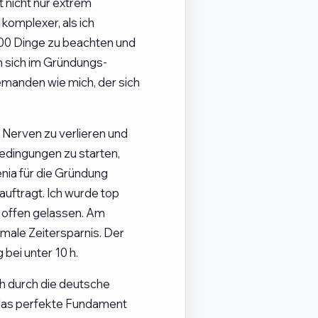
 nicht nur extrem
komplexer, als ich
000 Dinge zu beachten und
n sich im Gründungs-
jemanden wie mich, der sich
 Nerven zu verlieren und
dingungen zu starten,
nia für die Gründung
uftragt. Ich wurde top
 offen gelassen. Am
imale Zeitersparnis. Der
bei unter 10 h.
ch durch die deutsche
 das perfekte Fundament