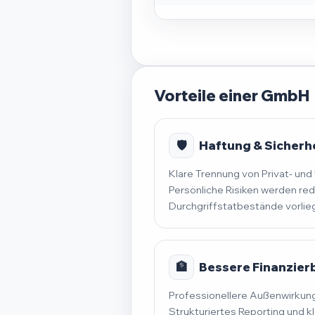
Vorteile einer GmbH
🛡️
Haftung & Sicherh
Klare Trennung von Privat- u
Persönliche Risiken werden red
Durchgriffstatbestände vorlie
🏦
Bessere Finanzier
Professionellere Außenwirkung
Strukturiertes Reporting und k