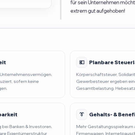
für sein Unternehmen möchte,
extrem gut aufgehoben!
eit
💶
Planbare Steuerla
nd Unternehmensvermögen.
Körperschaftsteuer, Solidari
uziert, sofern keine
Gewerbesteuer ergeben eine
gen.
Gesamtbelastung. Hebesatz 
barkeit
👔
Gehalts- & Benef
 bei Banken & Investoren.
Mehr Gestaltungsspielraum al
lare Eigentümerstruktur
Firmenwagen, Internetpausch