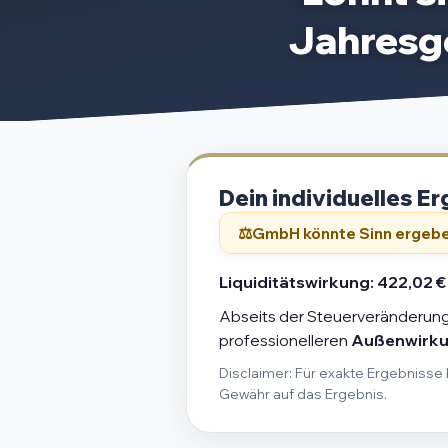
Jahresg
Dein individuelles Er
GmbH könnte Sinn ergeb
Liquiditätswirkung:
422,02 €
Abseits der Steuerveränderung 
professionelleren
Außenwirk
Disclaimer: Für exakte Ergebnisse 
Gewähr auf das Ergebnis.