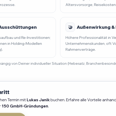
prozesse.
Altersvorsorge, Reisekosten
 Ausschüttungen
🤝
Außenwirkung & 
saufbau und Re-Investitionen;
Höhere Professionalität in V
en in Holding-Modellen
Unternehmenskunden, oft Vo
).
Rahmenverträge.
 abhängig von Deiner individueller Situation (Hebesatz, Branchenbeson
ritt
chen Termin mit
Lukas Janik
buchen. Erfahre alle Vorteile anhand
r
150 GmbH-Gründungen
.