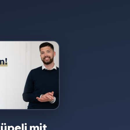
üpeli
mit