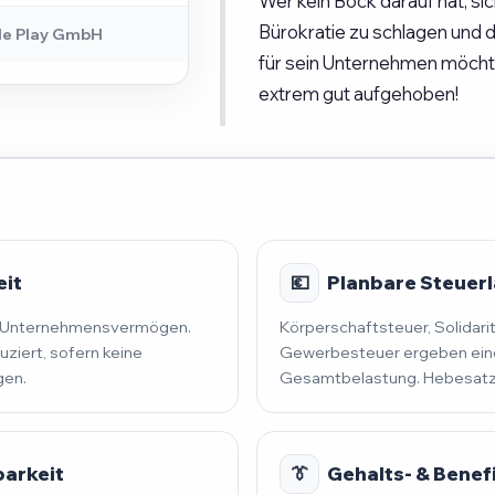
Wer kein Bock darauf hat, si
Bürokratie zu schlagen und
le Play GmbH
für sein Unternehmen möchte,
extrem gut aufgehoben!
eit
💶
Planbare Steuerla
nd Unternehmensvermögen.
Körperschaftsteuer, Solidari
uziert, sofern keine
Gewerbesteuer ergeben eine
gen.
Gesamtbelastung. Hebesatz 
barkeit
👔
Gehalts- & Benef