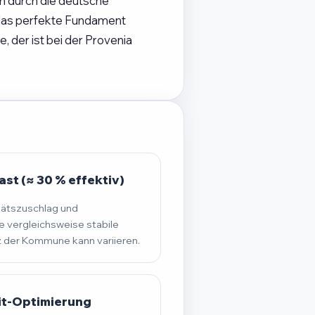
ch durch die deutsche
 das perfekte Fundament
 der ist bei der Provenia
st (≈ 30 % effektiv)
tätszuschlag und
 vergleichsweise stabile
der Kommune kann variieren.
it-Optimierung