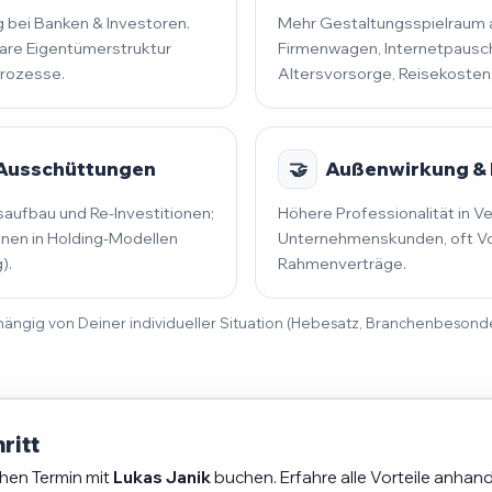
 bei Banken & Investoren.
Mehr Gestaltungsspielraum al
lare Eigentümerstruktur
Firmenwagen, Internetpausch
prozesse.
Altersvorsorge, Reisekosten
 Ausschüttungen
🤝
Außenwirkung & 
saufbau und Re-Investitionen;
Höhere Professionalität in V
en in Holding-Modellen
Unternehmenskunden, oft Vo
).
Rahmenverträge.
 abhängig von Deiner individueller Situation (Hebesatz, Branchenbeson
ritt
chen Termin mit
Lukas Janik
buchen. Erfahre alle Vorteile anhand