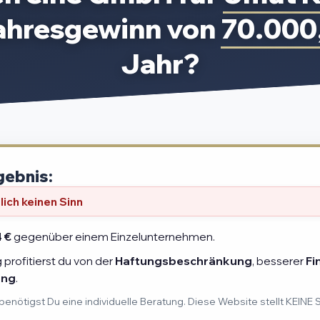
ahresgewinn von
70.000
Jahr?
gebnis:
ich keinen Sinn
4 €
gegenüber einem Einzelunternehmen.
profitierst du von der
Haftungsbeschränkung
, besserer
Fi
ung
.
benötigst Du eine individuelle Beratung. Diese Website stellt KEINE 