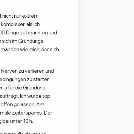
 nicht nur extrem
komplexer, als ich
000 Dinge zu beachten und
n sich im Gründungs-
jemanden wie mich, der sich
 Nerven zu verlieren und
dingungen zu starten,
nia für die Gründung
uftragt. Ich wurde top
 offen gelassen. Am
imale Zeitersparnis. Der
bei unter 10 h.