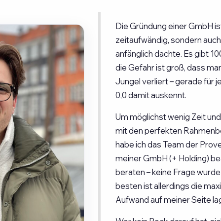
Die Gründung einer GmbH ist
zeitaufwändig, sondern auch 
anfänglich dachte. Es gibt 1
die Gefahr ist groß, dass ma
Jungel verliert – gerade für 
0,0 damit auskennt.
Um möglichst wenig Zeit und
mit den perfekten Rahmenbe
habe ich das Team der Prove
meiner GmbH (+ Holding) bea
beraten – keine Frage wurde
besten ist allerdings die max
Aufwand auf meiner Seite lag 