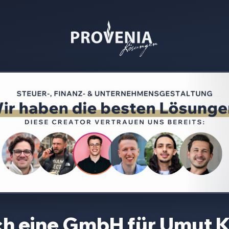
ch eine GmbH für
Umut K