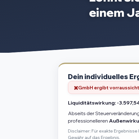
einem J
Dein individuelles Er
GmbH ergibt vorraussichtl
Liquiditätswirkung:
-3.597,5
Abseits der Steuerveränderung 
professionelleren
Außenwirk
Disclaimer: Für exakte Ergebnisse 
Gewähr auf das Ergebnis.