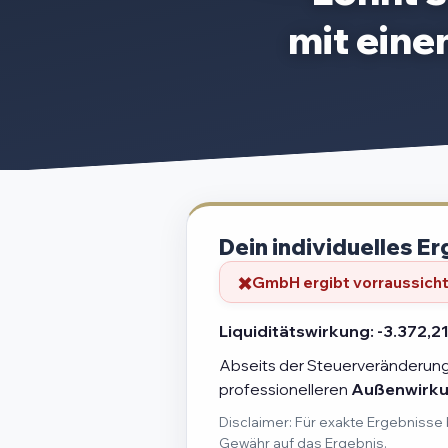
mit ein
Dein individuelles Er
GmbH ergibt vorraussichtl
Liquiditätswirkung:
-3.372,21
Abseits der Steuerveränderung 
professionelleren
Außenwirk
Disclaimer: Für exakte Ergebnisse 
Gewähr auf das Ergebnis.