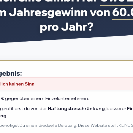
em Jahresgewinn von
60.
pro Jahr?
gebnis:
ich keinen Sinn
 €
gegenüber einem Einzelunternehmen.
profitierst du von der
Haftungsbeschränkung
, besserer
Fi
ung
.
benötigst Du eine individuelle Beratung. Diese Website stellt KEINE 