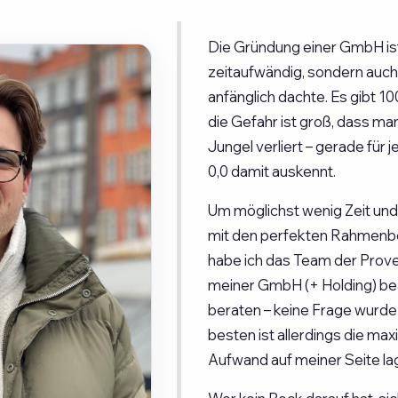
Die Gründung einer GmbH ist
zeitaufwändig, sondern auch 
anfänglich dachte. Es gibt 1
die Gefahr ist groß, dass ma
Jungel verliert – gerade für 
0,0 damit auskennt.
Um möglichst wenig Zeit und
mit den perfekten Rahmenbe
habe ich das Team der Prove
meiner GmbH (+ Holding) bea
beraten – keine Frage wurde
besten ist allerdings die max
Aufwand auf meiner Seite lag 