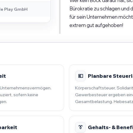
Wer kein Bock darauf hat, si
Bürokratie zu schlagen und
le Play GmbH
für sein Unternehmen möchte,
extrem gut aufgehoben!
eit
💶
Planbare Steuerla
nd Unternehmensvermögen.
Körperschaftsteuer, Solidari
uziert, sofern keine
Gewerbesteuer ergeben eine
gen.
Gesamtbelastung. Hebesatz 
barkeit
👔
Gehalts- & Benef