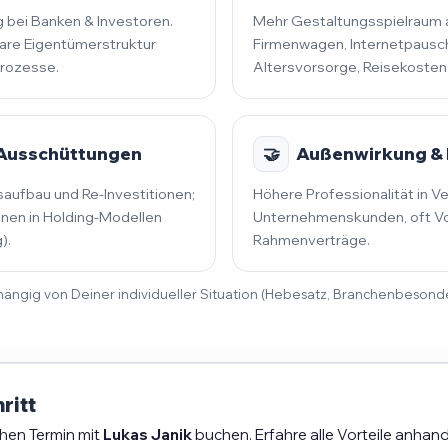
 bei Banken & Investoren.
Mehr Gestaltungsspielraum al
lare Eigentümerstruktur
Firmenwagen, Internetpausch
prozesse.
Altersvorsorge, Reisekosten
 Ausschüttungen
🤝
Außenwirkung & 
saufbau und Re-Investitionen;
Höhere Professionalität in V
en in Holding-Modellen
Unternehmenskunden, oft Vo
).
Rahmenverträge.
 abhängig von Deiner individueller Situation (Hebesatz, Branchenbeson
ritt
chen Termin mit
Lukas Janik
buchen. Erfahre alle Vorteile anhand