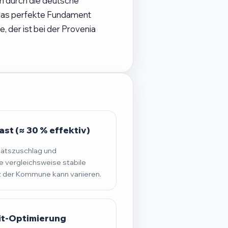
ch durch die deutsche
 das perfekte Fundament
 der ist bei der Provenia
st (≈ 30 % effektiv)
tätszuschlag und
 vergleichsweise stabile
der Kommune kann variieren.
it-Optimierung