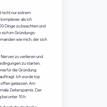
 nicht nur extrem
komplexer, als ich
000 Dinge zu beachten und
n sich im Gründungs-
jemanden wie mich, der sich
 Nerven zu verlieren und
dingungen zu starten,
nia für die Gründung
uftragt. Ich wurde top
 offen gelassen. Am
imale Zeitersparnis. Der
bei unter 10 h.