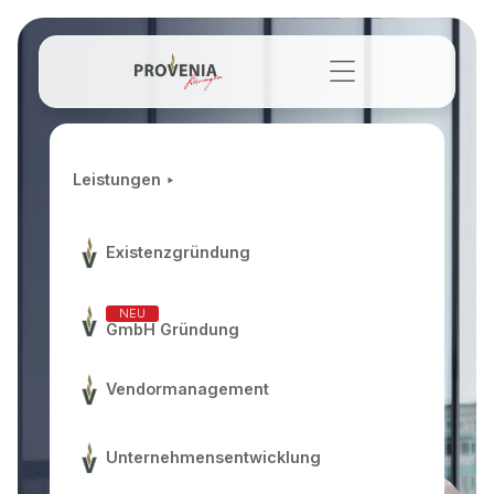
Für mehr
Leistungen ‣
Liquidität
Existenzgründung
Provenia ist die einzige Unternehmensgruppe in
Deutschland, die Steuerberatung &
NEU
Finanzoptimierung kombiniert – für Deinen
GmbH Gründung
langfristigen Erfolg.
Kostenloser Ersttermin
Vendormanagement
Unternehmensentwicklung