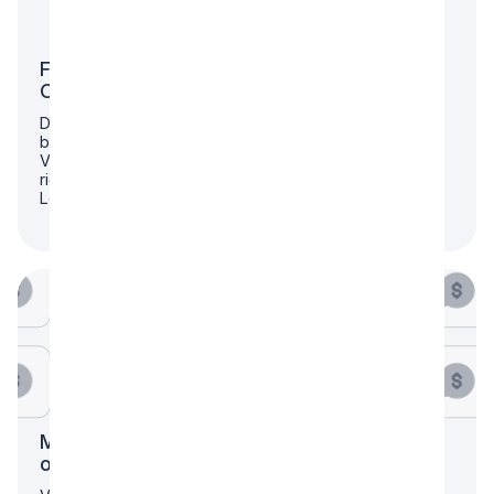
Fehlende Transparenz und
Optimierungsideen
Du erkennst weder versteckte Potenziale noch
bestehende Risiken in Deinem Unternehmen oder
Vermögen. Ohne dieses Bewusstsein fehlen Dir die
richtigen Fragen und damit auch die richtigen
Lösungen.
Marktüber­schwemmung durch unseriöse
oder unpassende Berater