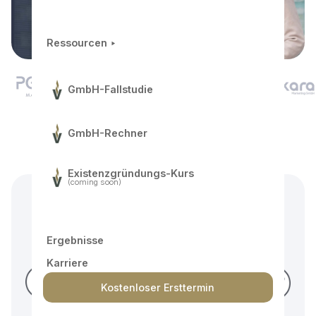
Ressourcen ‣
GmbH-Fallstudie
GmbH-Rechner
Die 5 größten Probleme für
wachsende Unternehmer
Existenzgründungs-Kurs
(coming soon)
Ergebnisse
Karriere
Kostenloser Ersttermin