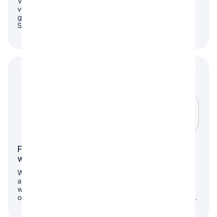
Viele Berater arbeiten mit Standardlösungen oder
verkaufen isolierte Produkte. Dadurch fehlt Dir eine
ganzheitliche Perspektive auf Deine Unternehmens-,
Steuer- und Finanzsituation.
Fehlende maßgeschneiderte Beratung für
wachsende Unternehmer
Während große Beratungsunternehmen erst ab einem
achtstelligen Vermögen aktiv werden, bleibst Du als
wachstumsstarker Agenturinhaber, B2B-Unternehmer
oder Freelancer ohne adäquate strategische Beratung.