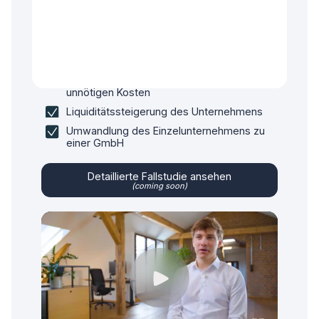
Kontenmodelle und weitere relevante Themen
gegeben, sodass er seine Firma mit einem
guten Gefühl aufbauen konnte. Langfristig hat er
gemeinsam mit uns seine Unternehmensstruktur
optimiert.
Bereinigung von Unsicherheiten &
unnötigen Kosten
Liquiditätssteigerung des Unternehmens
Umwandlung des Einzelunternehmens zu
einer GmbH
Detaillierte Fallstudie ansehen
(coming soon)