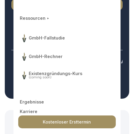
Jetzt einen kostenlosen Termin buchen
Ressourcen ‣
GmbH-Fallstudie
Über 250 Unternehmer
vertrauen uns.
GmbH-Rechner
Existenzgründungs-Kurs
(coming soon)
Ergebnisse
Karriere
Kostenloser Ersttermin
Von Vollzeit-Anstellung zur GmbH
in unter 12 Monaten